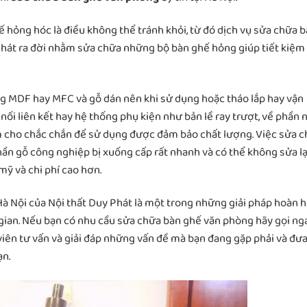
hế hỏng hóc là điều không thể tránh khỏi, từ đó dịch vụ sửa chữa 
Phát ra đời nhằm sửa chữa những bộ bàn ghế hỏng giúp tiết kiệm 
ng MDF hay MFC và gỗ dán nên khi sử dụng hoặc tháo lắp hay vận
nối liên kết hay hệ thống phụ kiện như bản lề ray trượt, về phần 
êm cho chắc chắn để sử dụng được đảm bảo chất lượng. Việc sửa 
hần gỗ công nghiệp bị xuống cấp rất nhanh và có thể không sửa lạ
mỹ và chi phí cao hơn.
Hà Nội của Nội thất Duy Phát là một trong những giải pháp hoàn 
i gian. Nếu bạn có nhu cầu sửa chữa bàn ghế văn phòng hãy gọi ng
iên tư vấn và giải đáp những vấn đề mà bạn đang gặp phải và đưa
ạn.