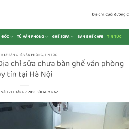
Địa chỉ: Cuối đường 
M ĐỐC
TỦ VĂN PHÒNG
GHẾ SOFA
BÀN GHẾ CAFE
TIN TỨC
H LÝ BÀN GHẾ VĂN PHÒNG
,
TIN TỨC
Địa chỉ sửa chưa bàn ghế văn phòng
y tín tại Hà Nội
 VÀO
21 THÁNG 7, 2018
BỞI
ADMINAZ