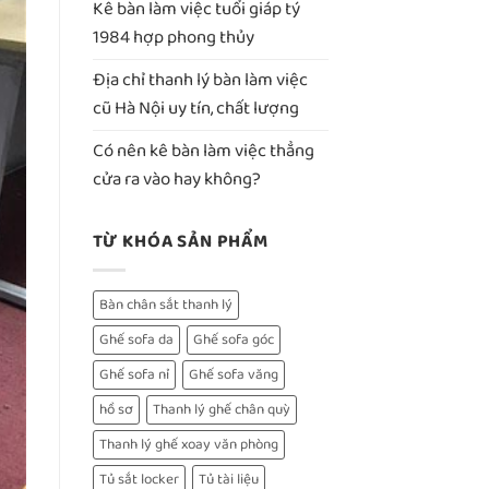
Kê bàn làm việc tuổi giáp tý
1984 hợp phong thủy
Địa chỉ thanh lý bàn làm việc
cũ Hà Nội uy tín, chất lượng
Có nên kê bàn làm việc thẳng
cửa ra vào hay không?
TỪ KHÓA SẢN PHẨM
Bàn chân sắt thanh lý
Ghế sofa da
Ghế sofa góc
Ghế sofa nỉ
Ghế sofa văng
hồ sơ
Thanh lý ghế chân quỳ
Thanh lý ghế xoay văn phòng
Tủ sắt locker
Tủ tài liệu