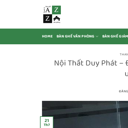
Bỏ
qua
nội
dung
HOME
BÀN GHẾ VĂN PHÒNG
BÀN GHẾ GIÁ
THAN
Nội Thất Duy Phát – 
u
ĐĂNG
21
Th7