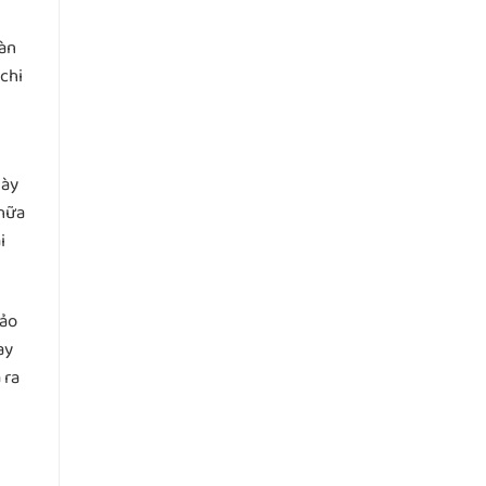
bàn
chi
này
chữa
i
hảo
ay
 ra