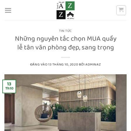
Bỏ
qua
nội
dung
TIN TỨC
Những nguyên tắc chọn MUA quầy
lễ tân văn phòng đẹp, sang trọng
ĐĂNG VÀO
13 THÁNG 10, 2020
BỞI
ADMINAZ
13
Th10