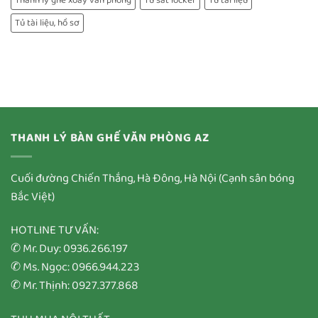
Thanh lý ghế xoay văn phòng
Tủ sắt locker
Tủ tài liệu
Tủ tài liệu, hồ sơ
THANH LÝ BÀN GHẾ VĂN PHÒNG AZ
Cuối đường Chiến Thắng, Hà Đông, Hà Nội (Cạnh sân bóng
Bắc Việt)
HOTLINE TƯ VẤN:
✆ Mr. Duy: 0936.266.197
✆ Ms. Ngọc: 0966.944.223
✆ Mr. Thịnh: 0927.377.868