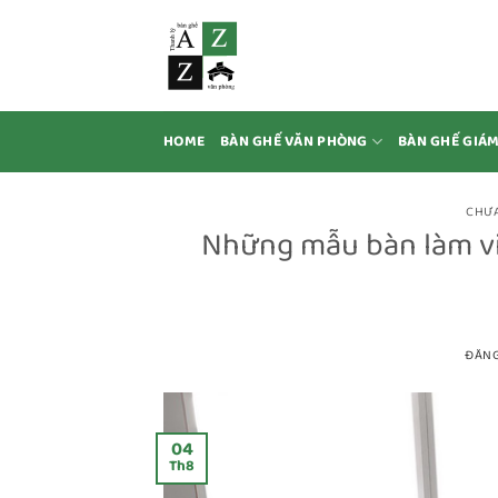
Bỏ
qua
nội
dung
HOME
BÀN GHẾ VĂN PHÒNG
BÀN GHẾ GIÁ
CHƯA
Những mẫu bàn làm vi
ĐĂN
04
Th8