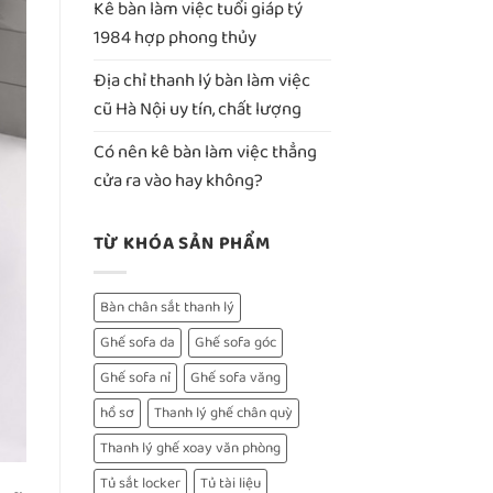
Kê bàn làm việc tuổi giáp tý
1984 hợp phong thủy
Địa chỉ thanh lý bàn làm việc
cũ Hà Nội uy tín, chất lượng
Có nên kê bàn làm việc thẳng
cửa ra vào hay không?
TỪ KHÓA SẢN PHẨM
Bàn chân sắt thanh lý
Ghế sofa da
Ghế sofa góc
Ghế sofa nỉ
Ghế sofa văng
hồ sơ
Thanh lý ghế chân quỳ
Thanh lý ghế xoay văn phòng
Tủ sắt locker
Tủ tài liệu