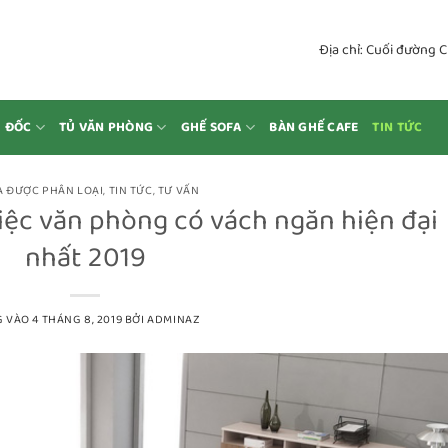
Địa chỉ: Cuối đường 
M ĐỐC
TỦ VĂN PHÒNG
GHẾ SOFA
BÀN GHẾ CAFE
TIN TỨC
 ĐƯỢC PHÂN LOẠI
,
TIN TỨC
,
TƯ VẤN
ệc văn phòng có vách ngăn hiện đại
nhất 2019
G VÀO
4 THÁNG 8, 2019
BỞI
ADMINAZ