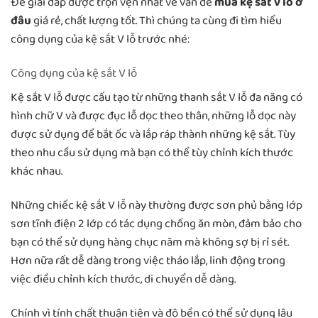
Để giải đáp được trọn vẹn nhất về vấn đề
mua kệ sắt v lỗ ở
đâu
giá rẻ, chất lượng tốt. Thì chúng ta cùng đi tìm hiểu
công dụng của kệ sắt V lỗ trước nhé:
Công dụng của kệ sắt V lỗ
Kệ sắt V lỗ được cấu tạo từ những thanh sắt V lỗ đa năng có
hình chữ V và được đục lỗ dọc theo thân, những lỗ dọc này
được sử dụng để bắt ốc và lắp ráp thành những kệ sắt. Tùy
theo nhu cầu sử dụng mà bạn có thể tùy chỉnh kích thước
khác nhau.
Những chiếc kệ sắt V lỗ này thường được sơn phủ bằng lớp
sơn tĩnh điện 2 lớp có tác dụng chống ăn mòn, đảm bảo cho
bạn có thể sử dụng hàng chục năm mà không sợ bị rỉ sét.
Hơn nữa rất dễ dàng trong việc tháo lắp, linh động trong
việc điều chỉnh kích thước, di chuyển dễ dàng.
Chính vì tính chất thuận tiện và độ bền có thể sử dụng lâu