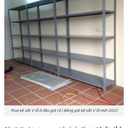
Mua kệ sắt V lỗ ở đâu giá rẻ | Bảng giá kệ sắt V lỗ mới 2022