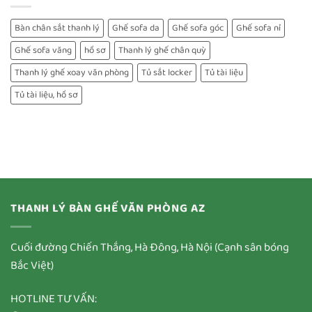
Bàn chân sắt thanh lý
Ghế sofa da
Ghế sofa góc
Ghế sofa nỉ
Ghế sofa văng
hồ sơ
Thanh lý ghế chân quỳ
Thanh lý ghế xoay văn phòng
Tủ sắt locker
Tủ tài liệu
Tủ tài liệu, hồ sơ
THANH LÝ BÀN GHẾ VĂN PHÒNG AZ
Cuối đường Chiến Thắng, Hà Đông, Hà Nội (Cạnh sân bóng
Bắc Việt)
HOTLINE TƯ VẤN: