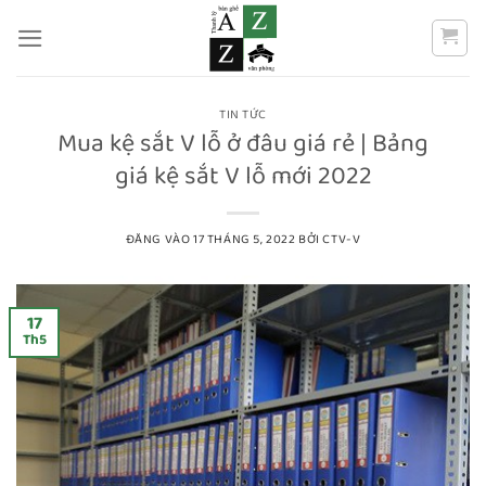
Bỏ
qua
nội
dung
TIN TỨC
Mua kệ sắt V lỗ ở đâu giá rẻ | Bảng
giá kệ sắt V lỗ mới 2022
ĐĂNG VÀO
17 THÁNG 5, 2022
BỞI
CTV-V
17
Th5