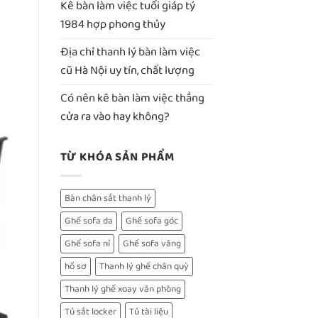
Kê bàn làm việc tuổi giáp tý
1984 hợp phong thủy
Địa chỉ thanh lý bàn làm việc
cũ Hà Nội uy tín, chất lượng
Có nên kê bàn làm việc thẳng
cửa ra vào hay không?
TỪ KHÓA SẢN PHẨM
Bàn chân sắt thanh lý
Ghế sofa da
Ghế sofa góc
Ghế sofa nỉ
Ghế sofa văng
hồ sơ
Thanh lý ghế chân quỳ
Thanh lý ghế xoay văn phòng
Tủ sắt locker
Tủ tài liệu