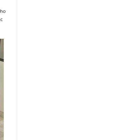
cho
ắc