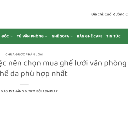
Địa chỉ: Cuối đường 
M ĐỐC
TỦ VĂN PHÒNG
GHẾ SOFA
BÀN GHẾ CAFE
TIN TỨC
CHƯA ĐƯỢC PHÂN LOẠI
ệc nên chọn mua ghế lưới văn phòng
hế da phù hợp nhất
 VÀO
15 THÁNG 6, 2021
BỞI
ADMINAZ