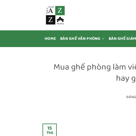
Bỏ
qua
nội
dung
HOME
BÀN GHẾ VĂN PHÒNG
BÀN GHẾ GIÁ
Mua ghế phòng làm vi
hay g
ĐĂNG
15
Th6