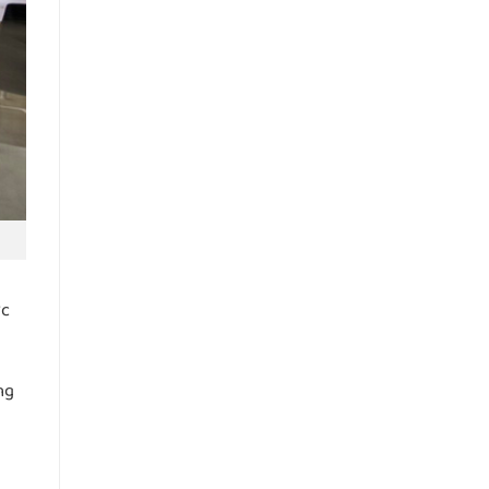
ợc
ng