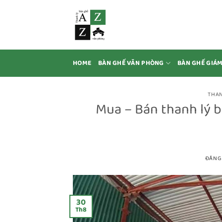
Bỏ
qua
nội
dung
HOME
BÀN GHẾ VĂN PHÒNG
BÀN GHẾ GIÁ
THAN
Mua – Bán thanh lý 
ĐĂNG
30
Th8