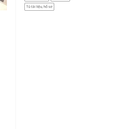
Tủ tài liệu, hồ sơ
m