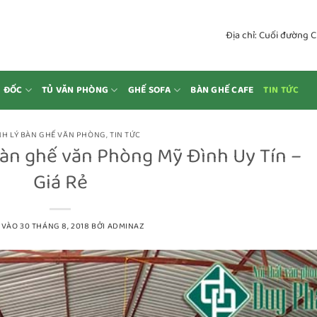
Địa chỉ: Cuối đường 
M ĐỐC
TỦ VĂN PHÒNG
GHẾ SOFA
BÀN GHẾ CAFE
TIN TỨC
H LÝ BÀN GHẾ VĂN PHÒNG
,
TIN TỨC
bàn ghế văn Phòng Mỹ Đình Uy Tín –
Giá Rẻ
 VÀO
30 THÁNG 8, 2018
BỞI
ADMINAZ