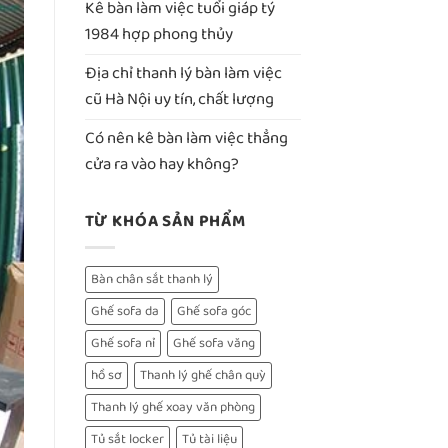
Kê bàn làm việc tuổi giáp tý
1984 hợp phong thủy
Địa chỉ thanh lý bàn làm việc
cũ Hà Nội uy tín, chất lượng
Có nên kê bàn làm việc thẳng
cửa ra vào hay không?
TỪ KHÓA SẢN PHẨM
Bàn chân sắt thanh lý
Ghế sofa da
Ghế sofa góc
Ghế sofa nỉ
Ghế sofa văng
hồ sơ
Thanh lý ghế chân quỳ
Thanh lý ghế xoay văn phòng
Tủ sắt locker
Tủ tài liệu