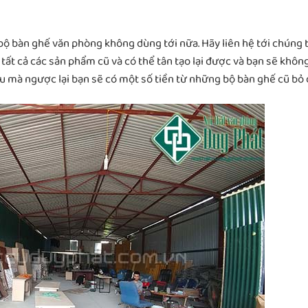
bộ bàn ghế văn phòng không dùng tới nữa. Hãy liên hệ tới chúng t
 tất cả các sản phẩm cũ và có thể tân tạo lại được và bạn sẽ khôn
u mà ngược lại bạn sẽ có một số tiền từ những bộ bàn ghế cũ bỏ đ