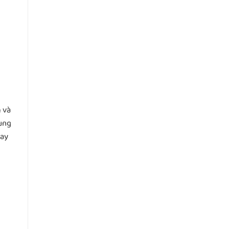
 và
cùng
gay