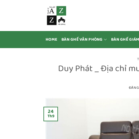
Bỏ
qua
nội
dung
HOME
BÀN GHẾ VĂN PHÒNG
BÀN GHẾ GIÁ
Duy Phát _ Địa chỉ mu
ĐĂNG
24
Th9