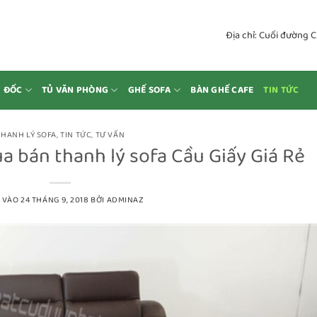
Địa chỉ: Cuối đường 
M ĐỐC
TỦ VĂN PHÒNG
GHẾ SOFA
BÀN GHẾ CAFE
TIN TỨC
THANH LÝ SOFA
,
TIN TỨC
,
TƯ VẤN
a bán thanh lý sofa Cầu Giấy Giá Rẻ
 VÀO
24 THÁNG 9, 2018
BỞI
ADMINAZ