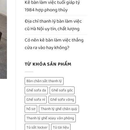
Kê bàn làm việc tuổi giáp tý
1984 hợp phong thủy
Địa chỉ thanh lý bàn làm việc
cũ Hà Nội uy tín, chất lượng
Có nên kê bàn làm việc thẳng
cửa ra vào hay không?
TỪ KHÓA SẢN PHẨM
Bàn chân sắt thanh lý
Ghế sofa da
Ghế sofa góc
Ghế sofa nỉ
Ghế sofa văng
hồ sơ
Thanh lý ghế chân quỳ
Thanh lý ghế xoay văn phòng
Tủ sắt locker
Tủ tài liệu