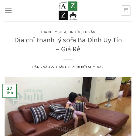
Bỏ
qua
nội
dung
THANH LÝ SOFA
,
TIN TỨC
,
TƯ VẤN
Địa chỉ thanh lý sofa Ba Đình Uy Tín
– Giá Rẻ
ĐĂNG VÀO
27 THÁNG 8, 2018
BỞI
ADMINAZ
27
Th8