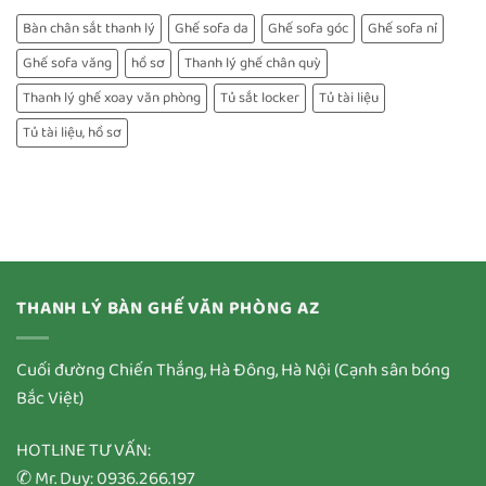
Bàn chân sắt thanh lý
Ghế sofa da
Ghế sofa góc
Ghế sofa nỉ
Ghế sofa văng
hồ sơ
Thanh lý ghế chân quỳ
Thanh lý ghế xoay văn phòng
Tủ sắt locker
Tủ tài liệu
Tủ tài liệu, hồ sơ
THANH LÝ BÀN GHẾ VĂN PHÒNG AZ
Cuối đường Chiến Thắng, Hà Đông, Hà Nội (Cạnh sân bóng
Bắc Việt)
HOTLINE TƯ VẤN:
✆ Mr. Duy: 0936.266.197