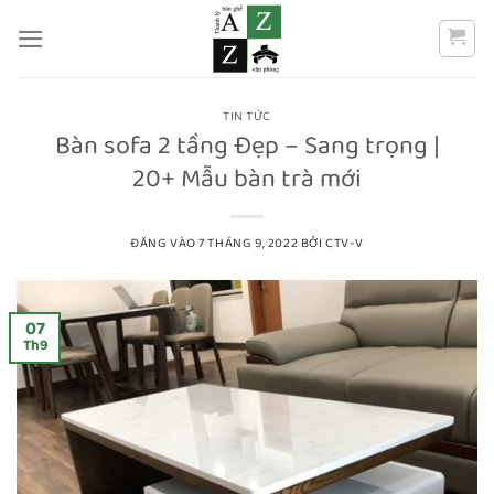
Bỏ
qua
nội
dung
TIN TỨC
Bàn sofa 2 tầng Đẹp – Sang trọng |
20+ Mẫu bàn trà mới
ĐĂNG VÀO
7 THÁNG 9, 2022
BỞI
CTV-V
07
Th9