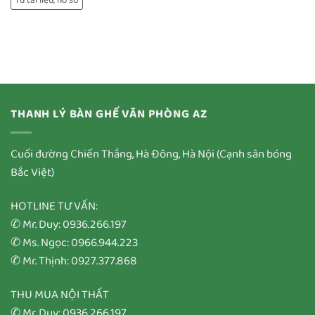
Tủ tài liệu, hồ sơ
THANH LÝ BÀN GHẾ VĂN PHÒNG AZ
Cuối đường Chiến Thắng, Hà Đông, Hà Nội (Cạnh sân bóng
Bắc Việt)
HOTLINE TƯ VẤN:
✆ Mr. Duy: 0936.266.197
✆ Ms. Ngọc: 0966.944.223
✆ Mr. Thịnh: 0927.377.868
THU MUA NỘI THẤT
✆ Mr. Duy: 0936.266.197