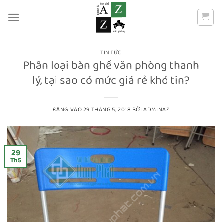
Bỏ
qua
nội
dung
TIN TỨC
Phân loại bàn ghế văn phòng thanh
lý, tại sao có mức giá rẻ khó tin?
ĐĂNG VÀO
29 THÁNG 5, 2018
BỞI
ADMINAZ
29
Th5