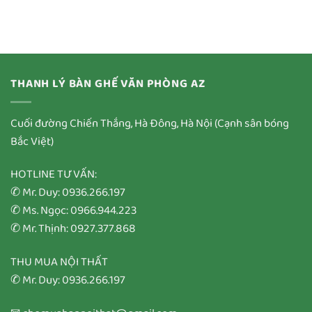
THANH LÝ BÀN GHẾ VĂN PHÒNG AZ
Cuối đường Chiến Thắng, Hà Đông, Hà Nội (Cạnh sân bóng
Bắc Việt)
HOTLINE TƯ VẤN:
✆ Mr. Duy: 0936.266.197
✆ Ms. Ngọc: 0966.944.223
✆ Mr. Thịnh: 0927.377.868
THU MUA NỘI THẤT
✆ Mr. Duy: 0936.266.197