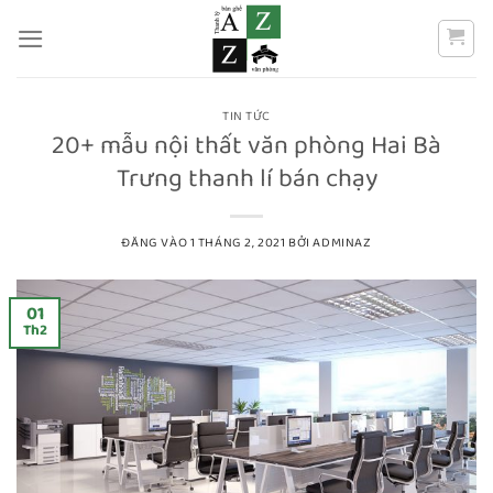
Bỏ
qua
nội
dung
TIN TỨC
20+ mẫu nội thất văn phòng Hai Bà
Trưng thanh lí bán chạy
ĐĂNG VÀO
1 THÁNG 2, 2021
BỞI
ADMINAZ
01
Th2