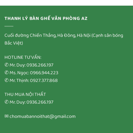
THANH LÝ BÀN GHẾ VĂN PHÒNG AZ
Cuối đường Chiến Thắng, Hà Đông, Hà Nội (Cạnh sân bóng
Bắc Việt)
HOTLINE TƯ VẤN:
✆ Mr. Duy: 0936.266.197
✆ Ms. Ngọc: 0966.944.223
✆ Mr. Thịnh: 0927.377.868
THU MUA NỘI THẤT
✆ Mr. Duy: 0936.266.197
✉ chomuabannoithat@gmail.com