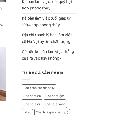
Kê bàn làm việc tuổi quý hợi
h
hợp phong thủy
Kê bàn làm việc tuổi giáp tý
1984 hợp phong thủy
ợc
Địa chỉ thanh lý bàn làm việc
cũ Hà Nội uy tín, chất lượng
Có nên kê bàn làm việc thẳng
cửa ra vào hay không?
TỪ KHÓA SẢN PHẨM
Bàn chân sắt thanh lý
Ghế sofa da
Ghế sofa góc
Ghế sofa nỉ
Ghế sofa văng
hồ sơ
Thanh lý ghế chân quỳ