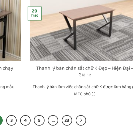
29
Th10
án chạy
Thanh lý bàn chân sắt chữ K Đẹp – Hiện Đại 
Giá rẻ
hững mẫu
Thanh lý bàn làm việc chân sắt chữ K được làm bằng 
MFC phủ [...]
3
4
5
…
23