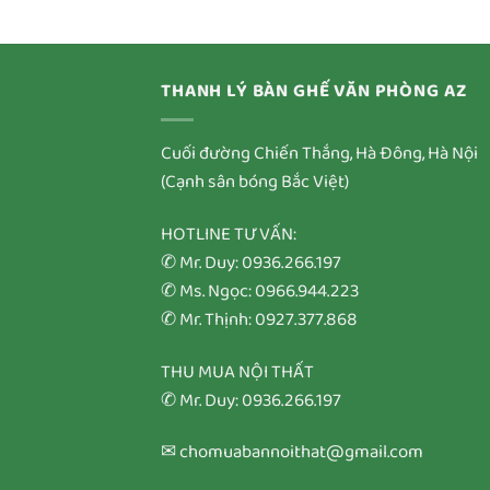
THANH LÝ BÀN GHẾ VĂN PHÒNG AZ
Cuối đường Chiến Thắng, Hà Đông, Hà Nội
(Cạnh sân bóng Bắc Việt)
HOTLINE TƯ VẤN:
✆ Mr. Duy: 0936.266.197
✆ Ms. Ngọc: 0966.944.223
✆ Mr. Thịnh: 0927.377.868
THU MUA NỘI THẤT
✆ Mr. Duy: 0936.266.197
✉ chomuabannoithat@gmail.com