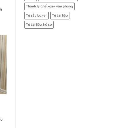
Thanh lý ghế xoay văn phòng
n
Tủ sắt locker
Tủ tài liệu
Tủ tài liệu, hồ sơ
y
ều