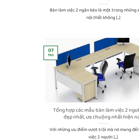
Bàn làm việc 2 ngăn kéo là một trong những
nội thất không [...]
07
Th3
Tổng hợp các mẫu bàn làm việc 2 ngườ
đẹp nhất, ưa chuộng nhất hiện n
Với những ưu điểm vượt trội mà nó mang đến
việc 2 người [...]