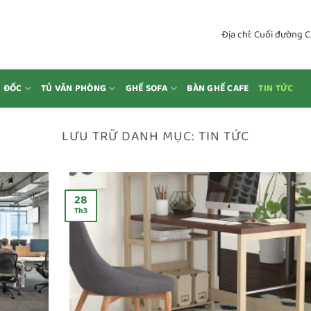
Địa chỉ: Cuối đường 
M ĐỐC
TỦ VĂN PHÒNG
GHẾ SOFA
BÀN GHẾ CAFE
TIN TỨC
LƯU TRỮ DANH MỤC:
TIN TỨC
28
Th3