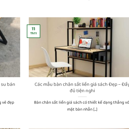
11
Th11
 su bán
Các mẫu bàn chân sắt liền giá sách Đẹp – Đầ
đủ tiện nghi
g vẻ đẹp
Bàn chân sắt liền giá sách có thiết kế dạng thẳng vớ
mặt bàn nhẵn [...]