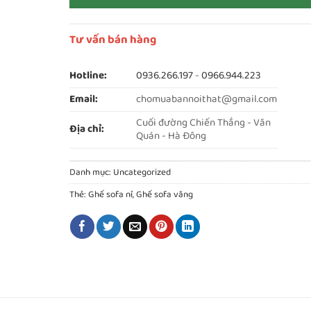
Tư vấn bán hàng
Hotline:
0936.266.197
-
0966.944.223
Email:
chomuabannoithat@gmail.com
Cuối đường Chiến Thắng - Văn
Địa chỉ:
Quán - Hà Đông
Danh mục:
Uncategorized
Thẻ:
Ghế sofa nỉ
,
Ghế sofa văng