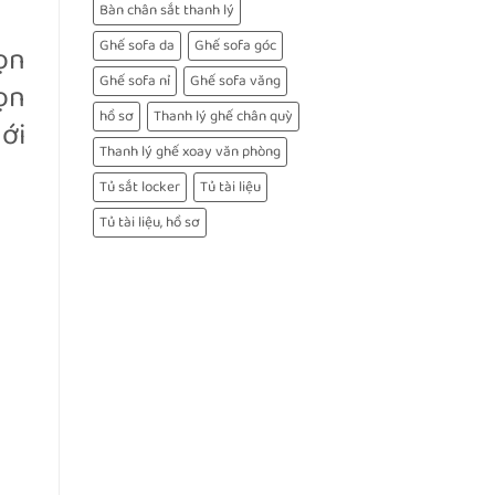
Bàn chân sắt thanh lý
Ghế sofa da
Ghế sofa góc
ọn
Ghế sofa nỉ
Ghế sofa văng
ọn
hồ sơ
Thanh lý ghế chân quỳ
ới
Thanh lý ghế xoay văn phòng
Tủ sắt locker
Tủ tài liệu
Tủ tài liệu, hồ sơ