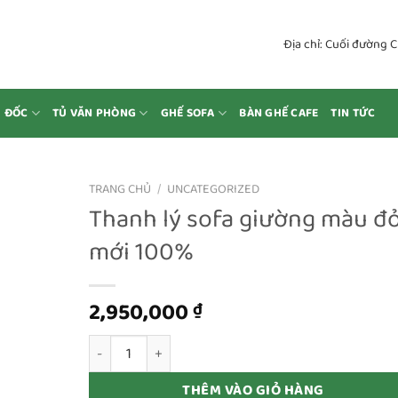
Địa chỉ: Cuối đường 
M ĐỐC
TỦ VĂN PHÒNG
GHẾ SOFA
BÀN GHẾ CAFE
TIN TỨC
TRANG CHỦ
/
UNCATEGORIZED
Thanh lý sofa giường màu đ
mới 100%
2,950,000
₫
Thanh lý sofa giường màu đỏ mới 100% số lượng
THÊM VÀO GIỎ HÀNG