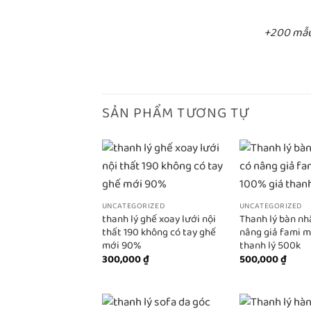
+200 mẫu 
SẢN PHẨM TƯƠNG TỰ
UNCATEGORIZED
UNCATEGORIZED
thanh lý ghế xoay lưới nội
Thanh lý bàn nh
thất 190 không có tay ghế
nâng giả fami m
mới 90%
thanh lý 500k
300,000
₫
500,000
₫