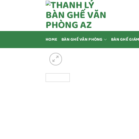
Bỏ
qua
nội
dung
HOME
BÀN GHẾ VĂN PHÒNG
BÀN GHẾ GIÁ