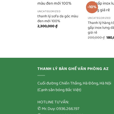
-10%
UNCATEGORIZED
thanh lý sofa da góc màu
UNCATEGORIZED
đen mới 100%
Thanh lý hàng t
2,300,000
₫
gấp inox lưng d
giá rẻ
Giá
200,000
₫
180
gốc
là:
200,
THANH LÝ BÀN GHẾ VĂN PHÒNG AZ
Cuối đường Chiến Thắng, Hà Đông, Hà Nội
(Cạnh sân bóng Bắc Việt)
HOTLINE TƯ VẤN:
✆ Mr. Duy: 0936.266.197