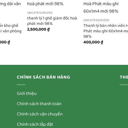
UNCATEGORIZED
thanh lý 1 ghế giám đốc hoà
UNCATEGORIZED
phát mới 98%
ồn kho ghế
Thanh lý bàn nhân viên 
2,500,000
₫
ài văn phòng
Phát màu ghi 60x1m4 m
98%
Giá
,000
₫
400,000
₫
hiện
tại
000 ₫.
là:
180,000 ₫.
CHÍNH SÁCH BÁN HÀNG
THE
Giới thiệu
Chính sách thanh toán
Chính sách vận chuyển
Chính sách lắp đặt