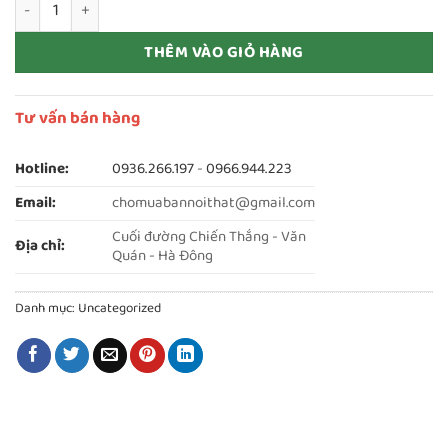
Thanh lý ghế đôn khung inox đệm da mới 99% số lượng
THÊM VÀO GIỎ HÀNG
Tư vấn bán hàng
Hotline:
0936.266.197
-
0966.944.223
Email:
chomuabannoithat@gmail.com
Cuối đường Chiến Thắng - Văn
Địa chỉ:
Quán - Hà Đông
Danh mục:
Uncategorized