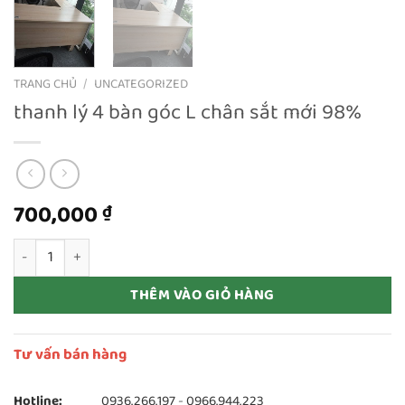
TRANG CHỦ
/
UNCATEGORIZED
thanh lý 4 bàn góc L chân sắt mới 98%
700,000
₫
thanh lý 4 bàn góc L chân sắt mới 98% số lượng
THÊM VÀO GIỎ HÀNG
Tư vấn bán hàng
Hotline:
0936.266.197
-
0966.944.223