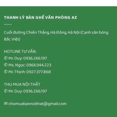
THANH LÝ BÀN GHẾ VĂN PHÒNG AZ
Cuối đường Chiến Thắng, Hà Đông, Hà Nội (Cạnh sân bóng
Bắc Việt)
HOTLINE TƯ VẤN:
✆ Mr. Duy: 0936.266.197
✆ Ms. Ngọc: 0966.944.223
✆ Mr. Thịnh: 0927.377.868
THU MUA NỘI THẤT
✆ Mr. Duy: 0936.266.197
✉ chomuabannoithat@gmail.com