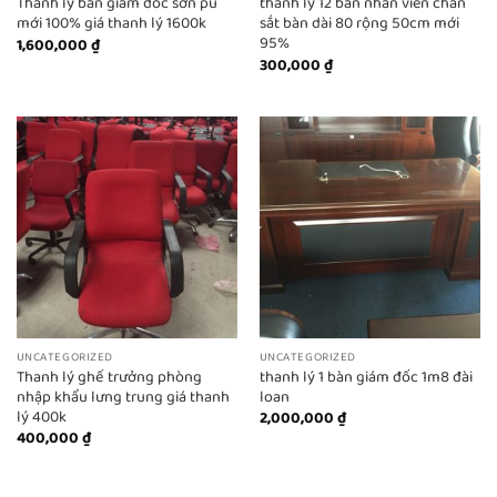
Thanh lý bàn giám đốc sơn pu
thanh lý 12 bàn nhân viên chân
mới 100% giá thanh lý 1600k
sắt bàn dài 80 rộng 50cm mới
95%
1,600,000
₫
300,000
₫
UNCATEGORIZED
UNCATEGORIZED
Thanh lý ghế trưởng phòng
thanh lý 1 bàn giám đốc 1m8 đài
nhập khẩu lưng trung giá thanh
loan
lý 400k
2,000,000
₫
400,000
₫