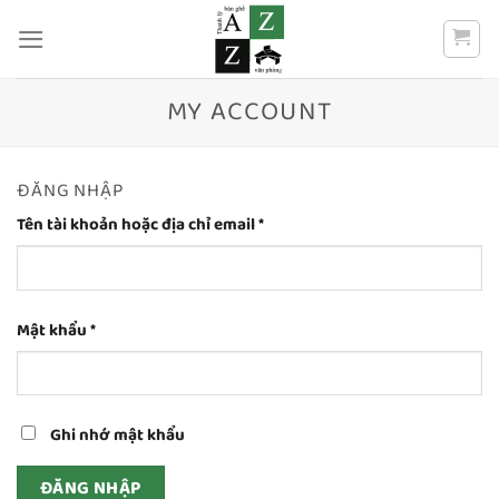
Bỏ
qua
nội
dung
MY ACCOUNT
ĐĂNG NHẬP
Bắt
Tên tài khoản hoặc địa chỉ email
*
buộc
Bắt
Mật khẩu
*
buộc
Ghi nhớ mật khẩu
ĐĂNG NHẬP